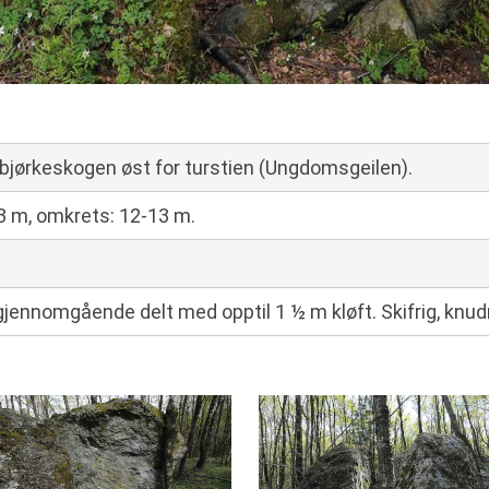
i bjørkeskogen øst for turstien (Ungdomsgeilen).
3 m, omkrets: 12-13 m.
gjennomgående delt med opptil 1 ½ m kløft. Skifrig, knudr