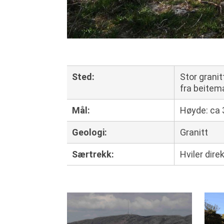
Sted
:
Stor granit
fra beitem
Mål
:
Høyde: ca 
Geologi
:
Granitt
Særtrekk
:
Hviler dir