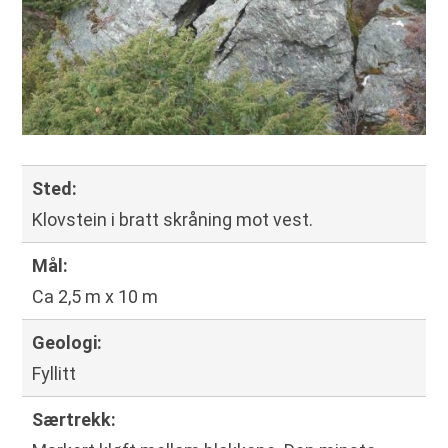
Sted
:
Klovstein i bratt skråning mot vest.
Mål
:
Ca 2,5 m x 10 m
Geologi
:
Fyllitt
Særtrekk
: