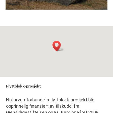
Flyttblokk-prosjekt
Naturvernforbundets flyttblokk-prosjekt ble
opprinnelig finansiert av tilskudd fra
Gjensidigestiftelsen og Kulturminneåret 2009.