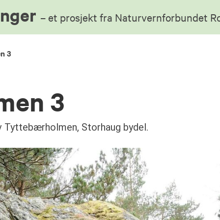
anger
– et prosjekt fra Naturvernforbundet 
n 3
men 3
av Tyttebærholmen, Storhaug bydel.