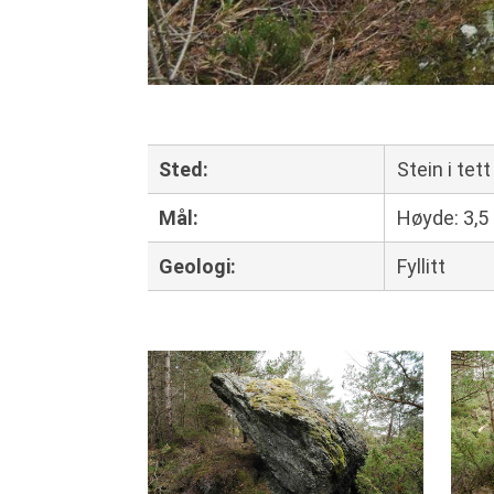
Sted
:
Stein i te
Mål
:
Høyde: 3,5
Geologi
:
Fyllitt